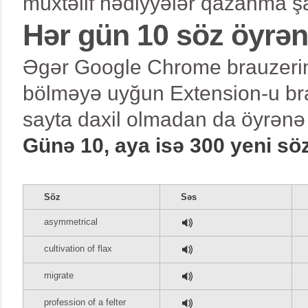
müxtəlif hədiyyələr qazanma şa
Hər gün 10 söz öyrə
Əgər Google Chrome brauzerind
bölməyə uyğun Extension-u bra
sayta daxil olmadan da öyrənə 
Günə 10, aya isə 300 yeni sö
Söz
Səs
asymmetrical
cultivation of flax
migrate
profession of a felter