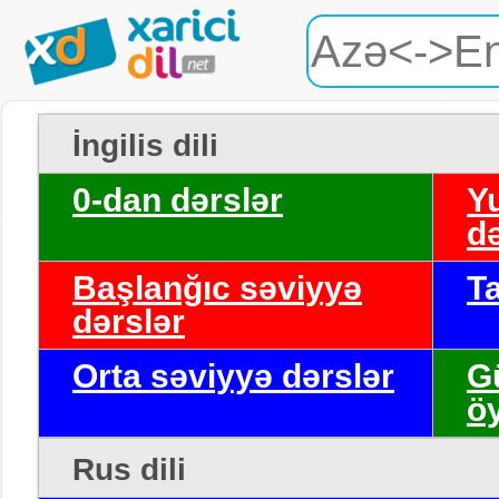
İngilis dili
0-dan dərslər
Y
də
Başlanğıc səviyyə
T
dərslər
Orta səviyyə dərslər
G
ö
Rus dili