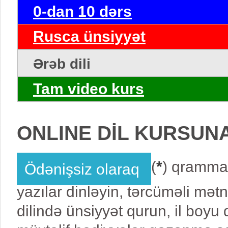
0-dan 10 dərs
Rusca ünsiyyət
Ərəb dili
Tam video kurs
ONLINE DİL KURSUN
(
*
) qrammat
Ödənişsiz olaraq
yazılar dinləyin, tərcüməli mət
dilində ünsiyyət qurun, il boy