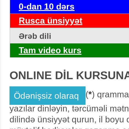
0-dan 10 dərs
Rusca ünsiyyət
Ərəb dili
Tam video kurs
ONLINE DİL KURSUN
(
*
) qrammat
Ödənişsiz olaraq
yazılar dinləyin, tərcüməli mət
dilində ünsiyyət qurun, il boy