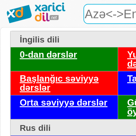
İngilis dili
0-dan dərslər
Y
də
Başlanğıc səviyyə
T
dərslər
Orta səviyyə dərslər
G
ö
Rus dili