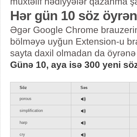
müxtəlif hədiyyələr qazanma şa
Hər gün 10 söz öyrə
Əgər Google Chrome brauzerind
bölməyə uyğun Extension-u bra
sayta daxil olmadan da öyrənə 
Günə 10, aya isə 300 yeni sö
Söz
Səs
porous
simplification
harp
cry