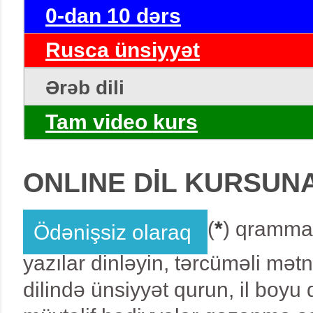
0-dan 10 dərs
Rusca ünsiyyət
Ərəb dili
Tam video kurs
ONLINE DİL KURSUN
(
*
) qrammat
Ödənişsiz olaraq
yazılar dinləyin, tərcüməli mət
dilində ünsiyyət qurun, il boy