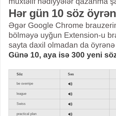
müxtəlif hədiyyələr qazanma şa
Hər gün 10 söz öyrə
Əgər Google Chrome brauzerind
bölməyə uyğun Extension-u bra
sayta daxil olmadan da öyrənə 
Günə 10, aya isə 300 yeni sö
Söz
Səs
be overripe
league
Swiss
practical plan