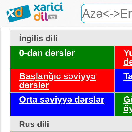
İngilis dili
0-dan dərslər
Y
də
Başlanğıc səviyyə
T
dərslər
Orta səviyyə dərslər
G
ö
Rus dili