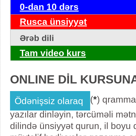
0-dan 10 dərs
Rusca ünsiyyət
Ərəb dili
Tam video kurs
ONLINE DİL KURSUN
(
*
) qrammat
Ödənişsiz olaraq
yazılar dinləyin, tərcüməli mət
dilində ünsiyyət qurun, il boy