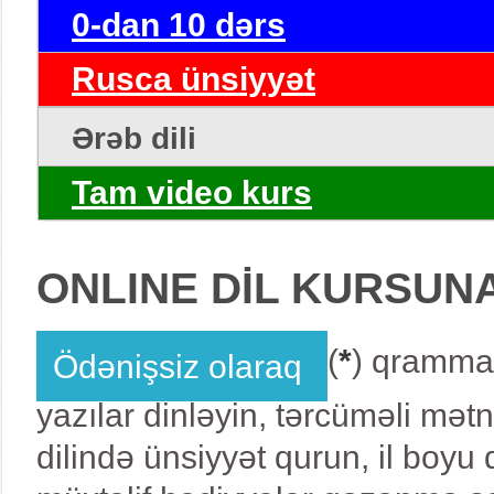
0-dan 10 dərs
Rusca ünsiyyət
Ərəb dili
Tam video kurs
ONLINE DİL KURSUN
(
*
) qrammat
Ödənişsiz olaraq
yazılar dinləyin, tərcüməli mət
dilində ünsiyyət qurun, il boy