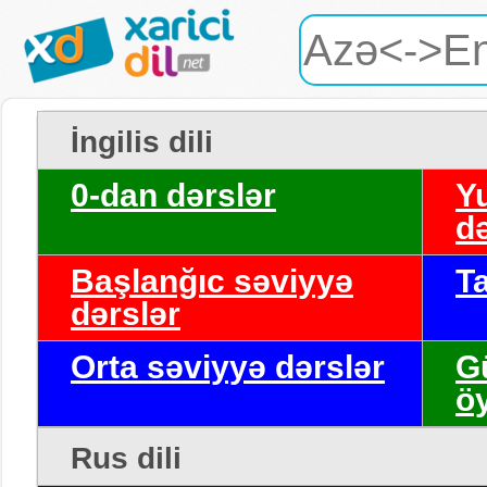
İngilis dili
0-dan dərslər
Y
də
Başlanğıc səviyyə
T
dərslər
Orta səviyyə dərslər
G
ö
Rus dili