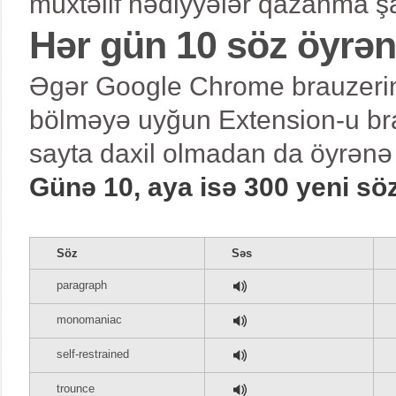
müxtəlif hədiyyələr qazanma şa
Hər gün 10 söz öyrə
Əgər Google Chrome brauzerind
bölməyə uyğun Extension-u bra
sayta daxil olmadan da öyrənə 
Günə 10, aya isə 300 yeni sö
Söz
Səs
paragraph
monomaniac
self-restrained
trounce