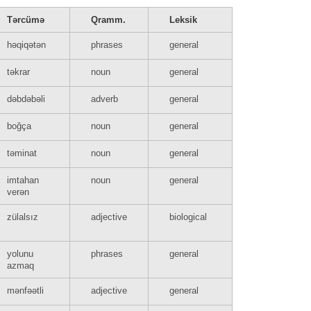
Tərcümə
Qramm.
Leksik
həqiqətən
phrases
general
təkrar
noun
general
dəbdəbəli
adverb
general
boğça
noun
general
təminat
noun
general
imtahan
noun
general
verən
zülalsız
adjective
biological
yolunu
phrases
general
azmaq
mənfəətli
adjective
general