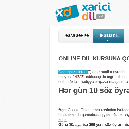
ƏSAS SƏHİFƏ
İNGİLİS DİLİ
ONLINE DİL KURSUNA 
Ödənişsiz olaraq
(
*
) qrammatika öyrənin, te
oxuyun,
142721
istifadəçi ilə ingilis dili
edib müxtəlif hədiyyələr qazanma şansı əl
Hər gün 10 söz öyr
Əgər Google Chrome brauzerindən istifadə
brauzerinizdə quraşdıraraq yeni sözləri sa
keçid
Günə 10, aya isə 300 yeni söz öyrənmiş