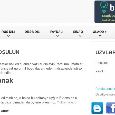
RUS DİLİ
ƏRƏB DİLİ
FAYDALI
SINAQ
ƏLAQƏ +
QOŞULUN
ÜZVLƏR
Emailiniz:
stlər həll edin, audio yazılar dinləyin, tərcüməli mətnlər
ndə ünsiyyət qurun, il boyu davam edən müsabiqədə iştirak
Parol:
də edin...
ənək
Parolu unutm
Qeydiyyatda
 edirsinizsə, o halda bu bölməyə uyğun Extension-u
yta daxil olmadan da öyrənə bilərsiniz.
Yükləmə üçün
 olun!