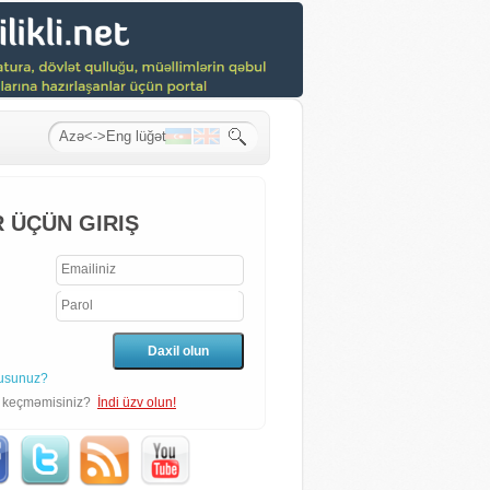
 ÜÇÜN GIRIŞ
usunuz?
n keçməmisiniz?
İndi üzv olun!