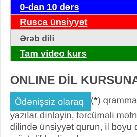
0-dan 10 dərs
Rusca ünsiyyət
Ərəb dili
Tam video kurs
ONLINE DİL KURSUN
(
*
) qrammat
Ödənişsiz olaraq
yazılar dinləyin, tərcüməli mət
dilində ünsiyyət qurun, il boy