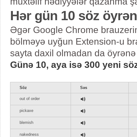
müxtəlif hədiyyələr qazanma şa
Hər gün 10 söz öyrə
Əgər Google Chrome brauzerind
bölməyə uyğun Extension-u bra
sayta daxil olmadan da öyrənə 
Günə 10, aya isə 300 yeni sö
Söz
Səs
out of order
pickaxe
blemish
nakedness