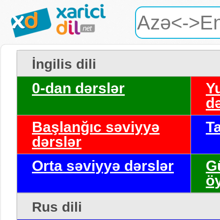
İngilis dili
0-dan dərslər
Y
də
Başlanğıc səviyyə
T
dərslər
Orta səviyyə dərslər
G
ö
Rus dili