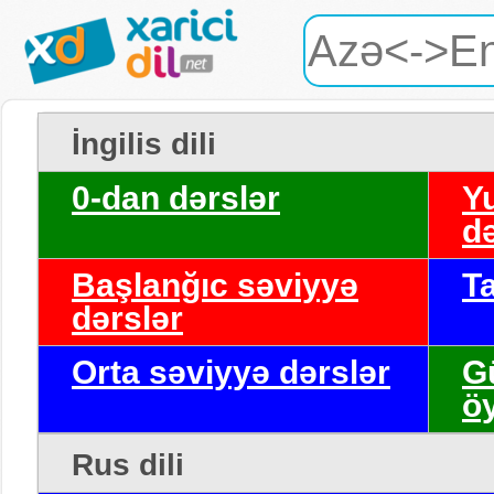
İngilis dili
0-dan dərslər
Y
də
Başlanğıc səviyyə
T
dərslər
Orta səviyyə dərslər
G
ö
Rus dili