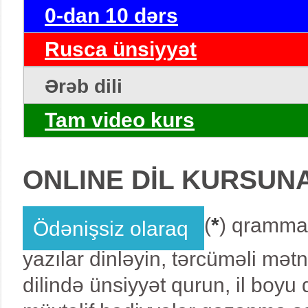
0-dan 10 dərs
Rusca ünsiyyət
Ərəb dili
Tam video kurs
ONLINE DİL KURSUN
(
*
) qrammat
Ödənişsiz olaraq
yazılar dinləyin, tərcüməli mət
dilində ünsiyyət qurun, il boy