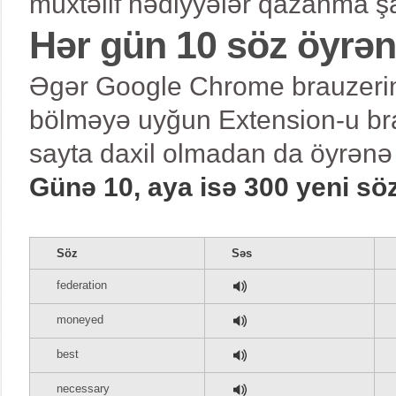
müxtəlif hədiyyələr qazanma şa
Hər gün 10 söz öyrə
Əgər Google Chrome brauzerind
bölməyə uyğun Extension-u bra
sayta daxil olmadan da öyrənə 
Günə 10, aya isə 300 yeni sö
Söz
Səs
federation
moneyed
best
necessary