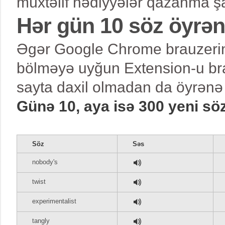
müxtəlif hədiyyələr qazanma şa
Hər gün 10 söz öyrə
Əgər Google Chrome brauzerind
bölməyə uyğun Extension-u bra
sayta daxil olmadan da öyrənə 
Günə 10, aya isə 300 yeni sö
Söz
Səs
nobody's
twist
experimentalist
tangly