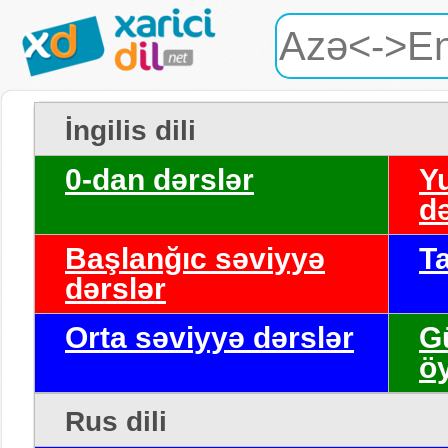
İngilis dili
0-dan dərslər
Y
də
Başlanğıc səviyyə
T
dərslər
Orta səviyyə dərslər
G
ö
Rus dili