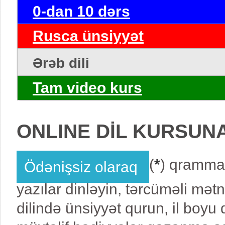
0-dan 10 dərs
Rusca ünsiyyət
Ərəb dili
Tam video kurs
ONLINE DİL KURSUN
(
*
) qrammat
Ödənişsiz olaraq
yazılar dinləyin, tərcüməli mət
dilində ünsiyyət qurun, il boy