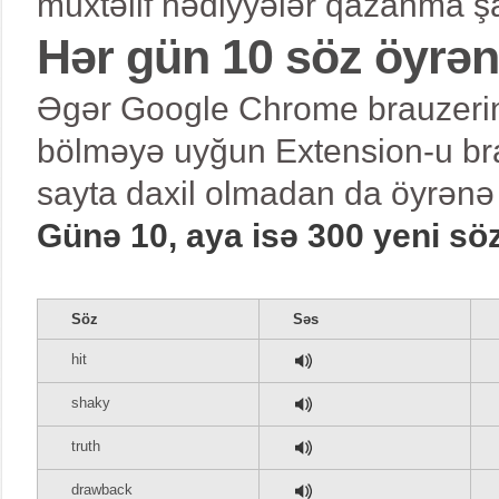
müxtəlif hədiyyələr qazanma şa
Hər gün 10 söz öyrə
Əgər Google Chrome brauzerind
bölməyə uyğun Extension-u bra
sayta daxil olmadan da öyrənə 
Günə 10, aya isə 300 yeni sö
Söz
Səs
hit
shaky
truth
drawback