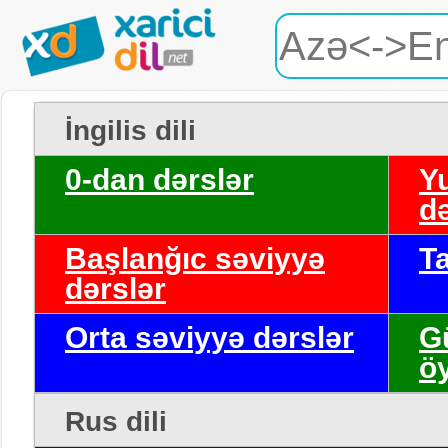
İngilis dili
0-dan dərslər
Y
də
Başlanğıc səviyyə
T
dərslər
Orta səviyyə dərslər
G
ö
Rus dili