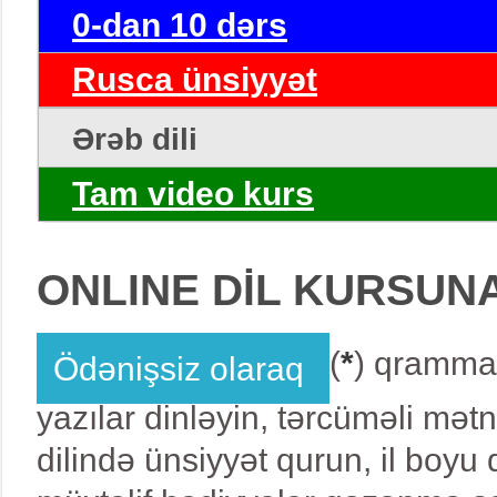
0-dan 10 dərs
Rusca ünsiyyət
Ərəb dili
Tam video kurs
ONLINE DİL KURSUN
(
*
) qrammat
Ödənişsiz olaraq
yazılar dinləyin, tərcüməli mət
dilində ünsiyyət qurun, il boy