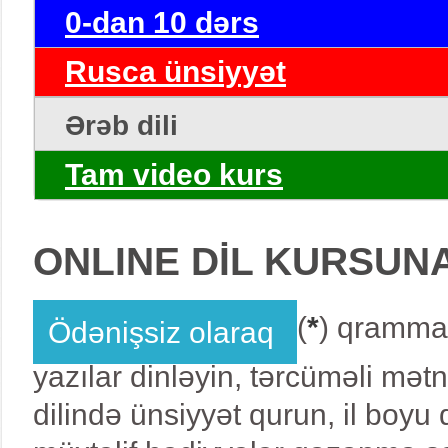
0-dan 10 dərs
Rusca ünsiyyət
Ərəb dili
Tam video kurs
ONLINE DİL KURSUN
(
*
) qrammat
Ödənişsiz olaraq
yazılar dinləyin, tərcüməli mət
dilində ünsiyyət qurun, il boy