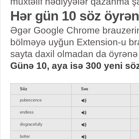
müxtəlif hədiyyələr qazanma şa
Hər gün 10 söz öyrə
Əgər Google Chrome brauzerind
bölməyə uyğun Extension-u bra
sayta daxil olmadan da öyrənə 
Günə 10, aya isə 300 yeni sö
Söz
Səs
pubescence
endless
disgracefully
bolter