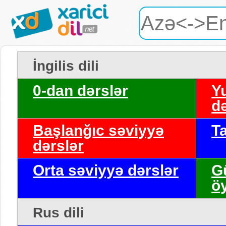
İngilis dili
0-dan dərslər
Y
də
Başlanğıc səviyyə
T
dərslər
Orta səviyyə dərslər
G
ö
Rus dili