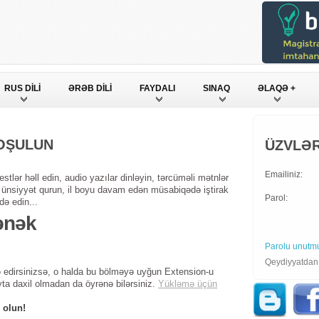
RUS DİLİ
ƏRƏB DİLİ
FAYDALI
SINAQ
ƏLAQƏ +
QOŞULUN
ÜZVLƏR
Emailiniz:
stlər həll edin, audio yazılar dinləyin, tərcüməli mətnlər
ndə ünsiyyət qurun, il boyu davam edən müsabiqədə iştirak
Parol:
də edin...
ənək
Parolu unutm
Qeydiyyatda
 edirsinizsə, o halda bu bölməyə uyğun Extension-u
yta daxil olmadan da öyrənə bilərsiniz.
Yükləmə üçün
 olun!