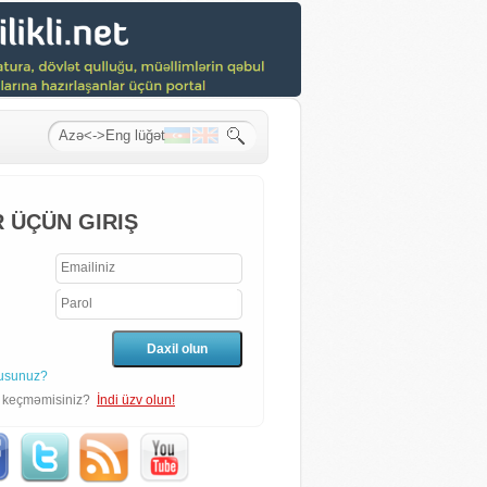
 ÜÇÜN GIRIŞ
usunuz?
n keçməmisiniz?
İndi üzv olun!