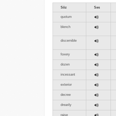
Söz
Səs
quotum
blench
discernible
foxery
dozen
incessant
exterior
decree
drearily
raise