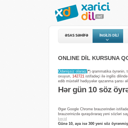
ƏSAS SƏHİFƏ
İNGİLİS DİLİ
ONLINE DİL KURSUNA 
Ödənişsiz olaraq
(
*
) qrammatika öyrənin, te
oxuyun,
142721
istifadəçi ilə ingilis dili
edib müxtəlif hədiyyələr qazanma şansı əl
Hər gün 10 söz öyr
Əgər Google Chrome brauzerindən istifadə
brauzerinizdə quraşdıraraq yeni sözləri sa
keçid
Günə 10, aya isə 300 yeni söz öyrənmiş