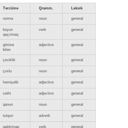
Tərcümə
Qramm.
Leksik
norma
noun
general
boyun
verb
general
qaçırmaq
görünə
adjective
general
bilən
çeviklik
noun
general
çoxlu
noun
general
həmişəlik
adjective
general
səthi
adjective
general
qanun
noun
general
tutqun
adverb
general
qaldırmaq
verb
general