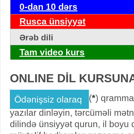
0-dan 10 dərs
Rusca ünsiyyət
Ərəb dili
Tam video kurs
ONLINE DİL KURSUN
(
*
) qrammat
Ödənişsiz olaraq
yazılar dinləyin, tərcüməli mət
dilində ünsiyyət qurun, il boy