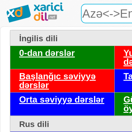
İngilis dili
0-dan dərslər
Y
də
Başlanğıc səviyyə
T
dərslər
Orta səviyyə dərslər
G
ö
Rus dili