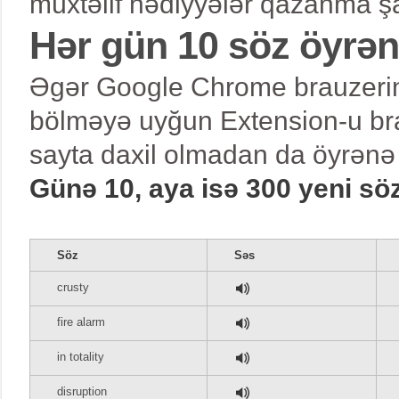
müxtəlif hədiyyələr qazanma şa
Hər gün 10 söz öyrə
Əgər Google Chrome brauzerind
bölməyə uyğun Extension-u bra
sayta daxil olmadan da öyrənə 
Günə 10, aya isə 300 yeni sö
Söz
Səs
crusty
fire alarm
in totality
disruption