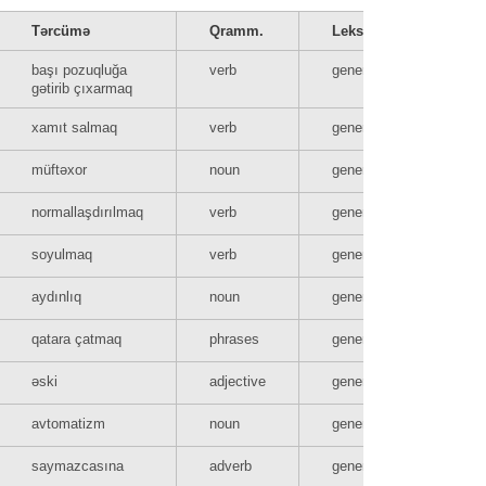
Tərcümə
Qramm.
Leksik
başı pozuqluğa
verb
general
gətirib çıxarmaq
xamıt salmaq
verb
general
müftəxor
noun
general
normallaşdırılmaq
verb
general
soyulmaq
verb
general
aydınlıq
noun
general
qatara çatmaq
phrases
general
əski
adjective
general
avtomatizm
noun
general
saymazcasına
adverb
general