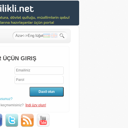
 ÜÇÜN GIRIŞ
usunuz?
n keçməmisiniz?
İndi üzv olun!