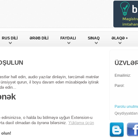
RUS DİLİ
ƏRƏB DİLİ
FAYDALI
SINAQ
ƏLAQƏ +
QOŞULUN
ÜZVLƏR
Emailiniz:
stlər həll edin, audio yazılar dinləyin, tərcüməli mətnlər
ndə ünsiyyət qurun, il boyu davam edən müsabiqədə iştirak
Parol:
də edin...
ənək
Parolu unutm
Qeydiyyatda
 edirsinizsə, o halda bu bölməyə uyğun Extension-u
yta daxil olmadan da öyrənə bilərsiniz.
Yükləmə üçün
 olun!