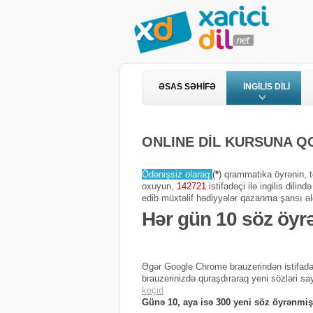
ƏSAS SƏHİFƏ
İNGİLİS DİLİ
ONLINE DİL KURSUNA 
Ödənişsiz olaraq
(
*
) qrammatika öyrənin, te
oxuyun,
142721
istifadəçi ilə ingilis dili
edib müxtəlif hədiyyələr qazanma şansı əl
Hər gün 10 söz öyr
Əgər Google Chrome brauzerindən istifadə
brauzerinizdə quraşdıraraq yeni sözləri sa
keçid
Günə 10, aya isə 300 yeni söz öyrənmiş