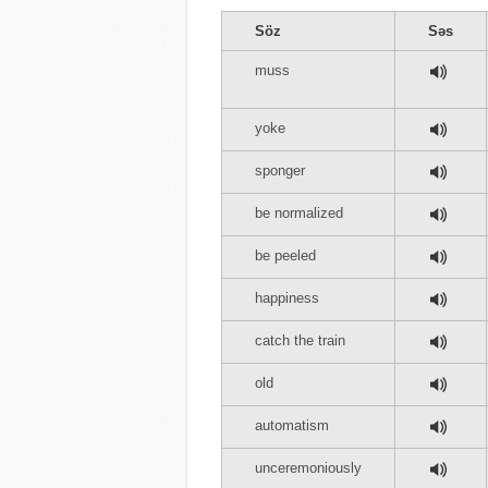
Söz
Səs
muss
yoke
sponger
be normalized
be peeled
happiness
catch the train
old
automatism
unceremoniously