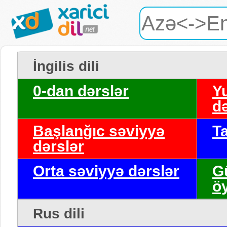
İngilis dili
0-dan dərslər
Y
də
Başlanğıc səviyyə
T
dərslər
Orta səviyyə dərslər
G
ö
Rus dili