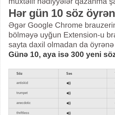
müxtəlif hədiyyələr qazanma şa
Hər gün 10 söz öyrə
Əgər Google Chrome brauzerind
bölməyə uyğun Extension-u bra
sayta daxil olmadan da öyrənə 
Günə 10, aya isə 300 yeni sö
Söz
Səs
antiskid
trumpet
anecdotic
thriftless