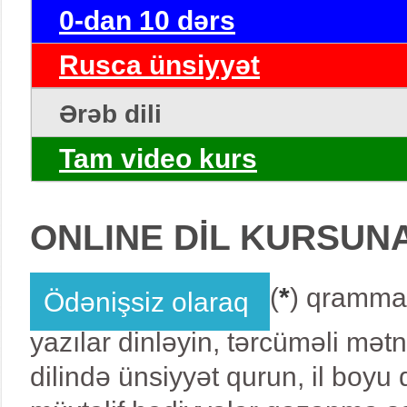
0-dan 10 dərs
Rusca ünsiyyət
Ərəb dili
Tam video kurs
ONLINE DİL KURSUN
(
*
) qrammat
Ödənişsiz olaraq
yazılar dinləyin, tərcüməli mət
dilində ünsiyyət qurun, il boy