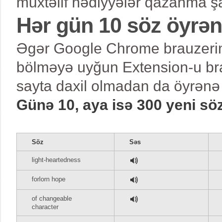
müxtəlif hədiyyələr qazanma şa
Hər gün 10 söz öyrə
Əgər Google Chrome brauzerind
bölməyə uyğun Extension-u bra
sayta daxil olmadan da öyrənə 
Günə 10, aya isə 300 yeni sö
Söz
Səs
light-heartedness
forlorn hope
of changeable
character