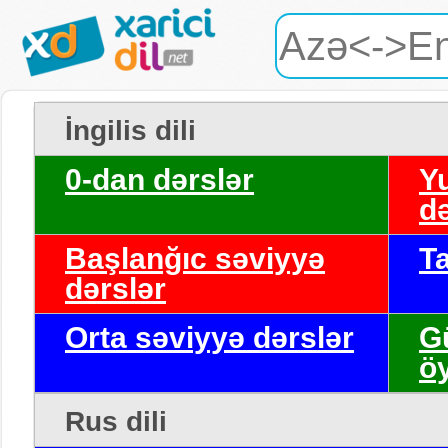
İngilis dili
0-dan dərslər
Y
də
Başlanğıc səviyyə
T
dərslər
Orta səviyyə dərslər
G
ö
Rus dili