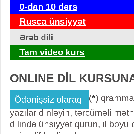
0-dan 10 dərs
Rusca ünsiyyət
Ərəb dili
Tam video kurs
ONLINE DİL KURSUN
(
*
) qrammat
Ödənişsiz olaraq
yazılar dinləyin, tərcüməli mət
dilində ünsiyyət qurun, il boy