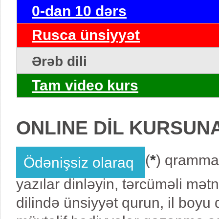
0-dan 10 dərs
Rusca ünsiyyət
Ərəb dili
Tam video kurs
ONLINE DİL KURSUN
(
*
) qrammat
Ödənişsiz olaraq
yazılar dinləyin, tərcüməli mət
dilində ünsiyyət qurun, il boy