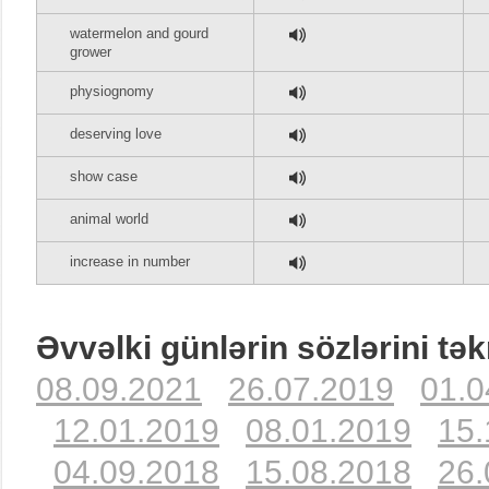
watermelon and gourd
grower
physiognomy
deserving love
show case
animal world
increase in number
Əvvəlki günlərin sözlərini tək
08.09.2021
26.07.2019
01.0
12.01.2019
08.01.2019
15.
04.09.2018
15.08.2018
26.