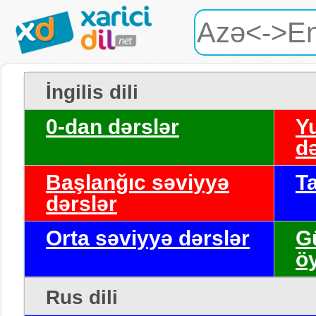
İngilis dili
0-dan dərslər
Y
də
Başlanğıc səviyyə
T
dərslər
Orta səviyyə dərslər
G
ö
Rus dili