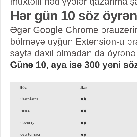
müxtəlif hədiyyələr qazanma şa
Hər gün 10 söz öyrə
Əgər Google Chrome brauzerind
bölməyə uyğun Extension-u bra
sayta daxil olmadan da öyrənə 
Günə 10, aya isə 300 yeni sö
Söz
Səs
showdown
mined
slovenry
lose temper