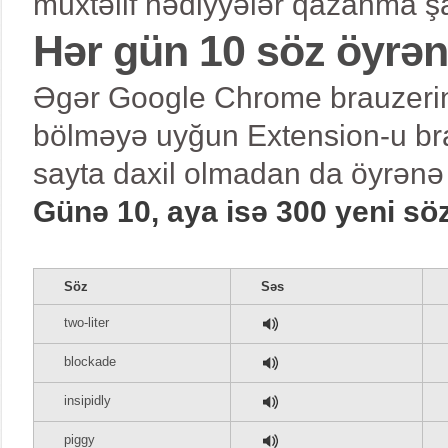
müxtəlif hədiyyələr qazanma şa
Hər gün 10 söz öyrə
Əgər Google Chrome brauzerind
bölməyə uyğun Extension-u bra
sayta daxil olmadan da öyrənə 
Günə 10, aya isə 300 yeni sö
Söz
Səs
two-liter
blockade
insipidly
piggy