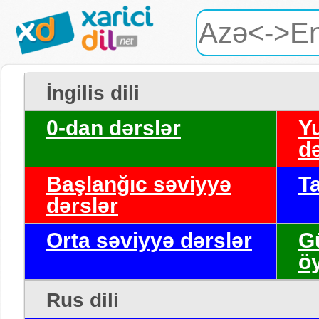
İngilis dili
0-dan dərslər
Y
də
Başlanğıc səviyyə
T
dərslər
Orta səviyyə dərslər
G
ö
Rus dili