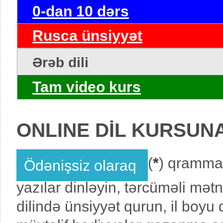
0-dan 10 dərs
Rusca ünsiyyət
Ərəb dili
Tam video kurs
ONLINE DİL KURSUN
(
*
) qrammat
Ödənişsiz olaraq
yazılar dinləyin, tərcüməli mət
dilində ünsiyyət qurun, il boy