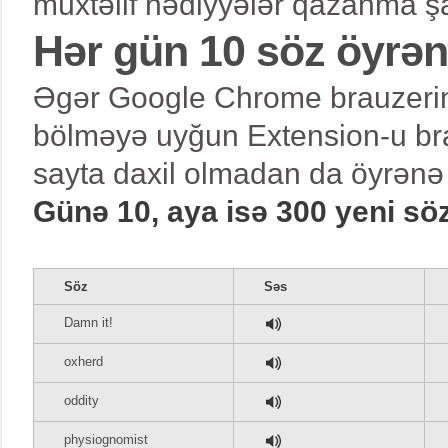
müxtəlif hədiyyələr qazanma şa
Hər gün 10 söz öyrə
Əgər Google Chrome brauzerind
bölməyə uyğun Extension-u bra
sayta daxil olmadan da öyrənə 
Günə 10, aya isə 300 yeni sö
Söz
Səs
Damn it!
oxherd
oddity
physiognomist