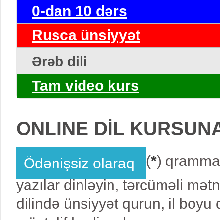
0-dan 10 dərs
Rusca ünsiyyət
Ərəb dili
Tam video kurs
ONLINE DİL KURSUN
(
*
) qrammat
Ödənişsiz olaraq
yazılar dinləyin, tərcüməli mət
dilində ünsiyyət qurun, il boy