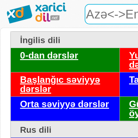
İngilis dili
0-dan dərslər
Y
də
Başlanğıc səviyyə
T
dərslər
Orta səviyyə dərslər
G
ö
Rus dili