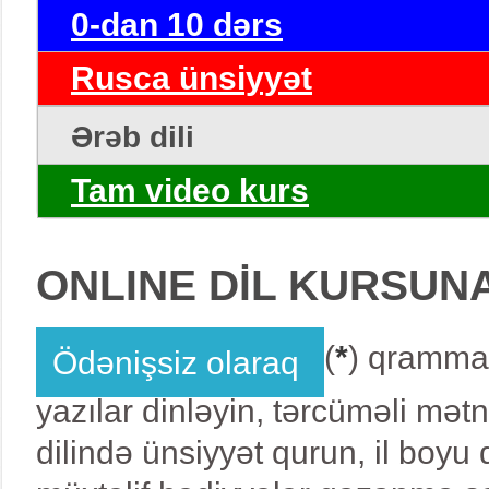
0-dan 10 dərs
Rusca ünsiyyət
Ərəb dili
Tam video kurs
ONLINE DİL KURSUN
(
*
) qrammat
Ödənişsiz olaraq
yazılar dinləyin, tərcüməli mət
dilində ünsiyyət qurun, il boy