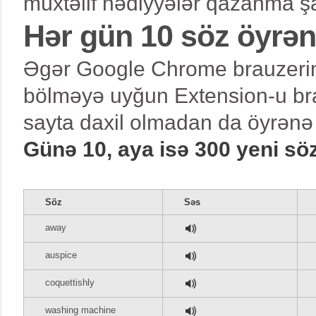
müxtəlif hədiyyələr qazanma şa
Hər gün 10 söz öyrə
Əgər Google Chrome brauzerind
bölməyə uyğun Extension-u bra
sayta daxil olmadan da öyrənə 
Günə 10, aya isə 300 yeni sö
Söz
Səs
away
auspice
coquettishly
washing machine