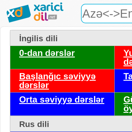
İngilis dili
0-dan dərslər
Y
də
Başlanğıc səviyyə
T
dərslər
Orta səviyyə dərslər
G
ö
Rus dili