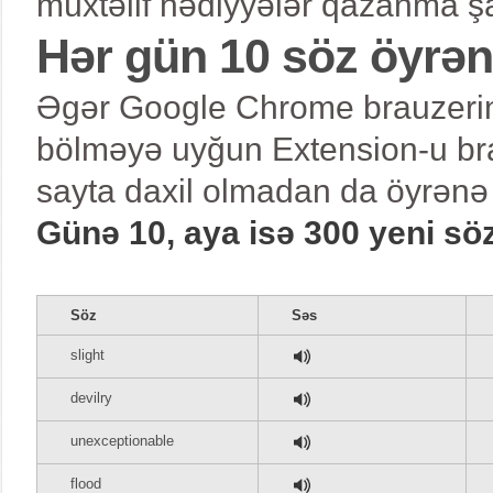
müxtəlif hədiyyələr qazanma şa
Hər gün 10 söz öyrə
Əgər Google Chrome brauzerind
bölməyə uyğun Extension-u bra
sayta daxil olmadan da öyrənə 
Günə 10, aya isə 300 yeni sö
Söz
Səs
slight
devilry
unexceptionable
flood