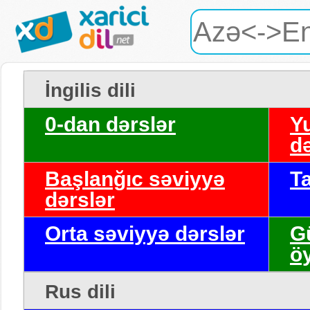
İngilis dili
0-dan dərslər
Y
də
Başlanğıc səviyyə
T
dərslər
Orta səviyyə dərslər
G
ö
Rus dili