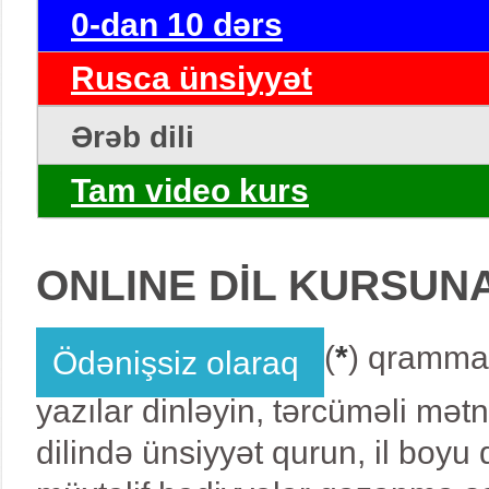
0-dan 10 dərs
Rusca ünsiyyət
Ərəb dili
Tam video kurs
ONLINE DİL KURSUN
(
*
) qrammat
Ödənişsiz olaraq
yazılar dinləyin, tərcüməli mət
dilində ünsiyyət qurun, il boy