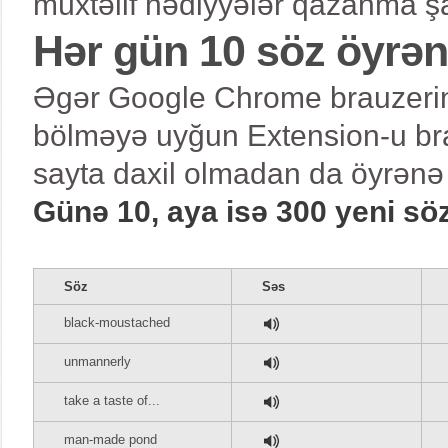
müxtəlif hədiyyələr qazanma şa
Hər gün 10 söz öyrə
Əgər Google Chrome brauzerind
bölməyə uyğun Extension-u bra
sayta daxil olmadan da öyrənə 
Günə 10, aya isə 300 yeni sö
Söz
Səs
black-moustached
unmannerly
take a taste of...
man-made pond