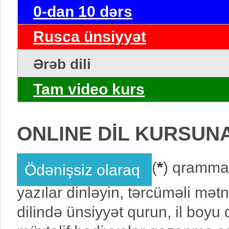
0-dan 10 dərs
Rusca ünsiyyət
Ərəb dili
Tam video kurs
ONLINE DİL KURSUN
(
*
) qrammat
Ödənişsiz olaraq
yazılar dinləyin, tərcüməli mət
dilində ünsiyyət qurun, il boy