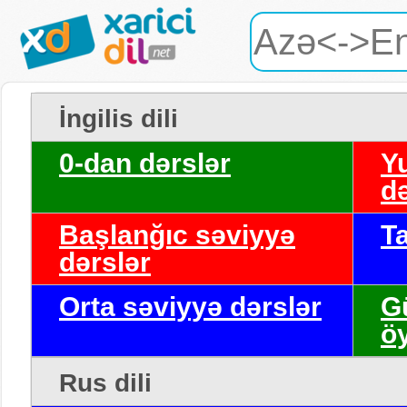
İngilis dili
0-dan dərslər
Y
də
Başlanğıc səviyyə
T
dərslər
Orta səviyyə dərslər
G
ö
Rus dili