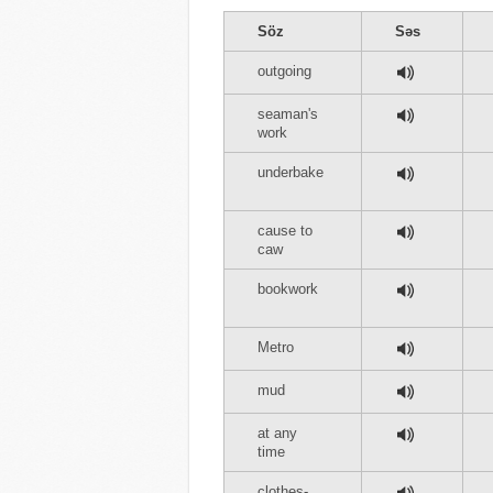
Söz
Səs
outgoing
seaman's
work
underbake
cause to
caw
bookwork
Metro
mud
at any
time
clothes-