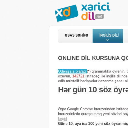
ƏSAS SƏHİFƏ
İNGİLİS DİLİ
ONLINE DİL KURSUNA 
Ödənişsiz olaraq
(
*
) qrammatika öyrənin, te
oxuyun,
142721
istifadəçi ilə ingilis dili
edib müxtəlif hədiyyələr qazanma şansı əl
Hər gün 10 söz öyr
Əgər Google Chrome brauzerindən istifadə
brauzerinizdə quraşdıraraq yeni sözləri sa
keçid
Günə 10, aya isə 300 yeni söz öyrənmiş