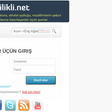
 ÜÇÜN GIRIŞ
usunuz?
n keçməmisiniz?
İndi üzv olun!