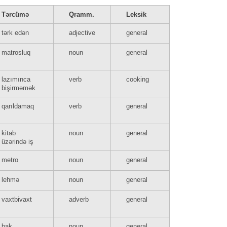
Tərcümə
Qramm.
Leksik
tərk edən
adjective
general
matrosluq
noun
general
lazımınca
verb
cooking
bişirməmək
qarıldamaq
verb
general
kitab
noun
general
üzərində iş
metro
noun
general
lehmə
noun
general
vaxtbivaxt
adverb
general
bak
noun
general