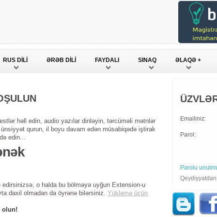
RUS DİLİ
ƏRƏB DİLİ
FAYDALI
SINAQ
ƏLAQƏ +
QOŞULUN
ÜZVLƏR
Emailiniz:
stlər həll edin, audio yazılar dinləyin, tərcüməli mətnlər
ndə ünsiyyət qurun, il boyu davam edən müsabiqədə iştirak
Parol:
də edin...
ənək
Parolu unutm
Qeydiyyatda
 edirsinizsə, o halda bu bölməyə uyğun Extension-u
yta daxil olmadan da öyrənə bilərsiniz.
Yükləmə üçün
 olun!