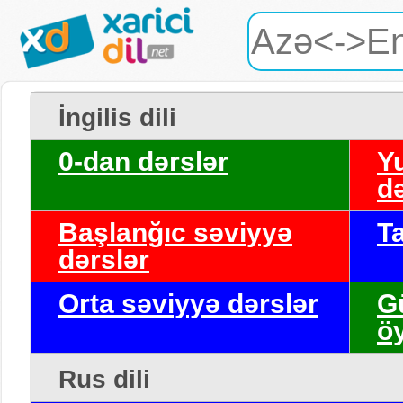
İngilis dili
0-dan dərslər
Y
də
Başlanğıc səviyyə
T
dərslər
Orta səviyyə dərslər
G
ö
Rus dili