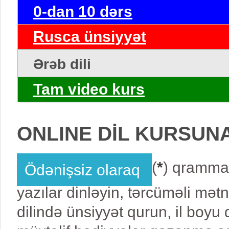
0-dan 10 dərs
Rusca ünsiyyət
Ərəb dili
Tam video kurs
ONLINE DİL KURSUN
(
*
) qrammat
Ödənişsiz olaraq
yazılar dinləyin, tərcüməli mət
dilində ünsiyyət qurun, il boy