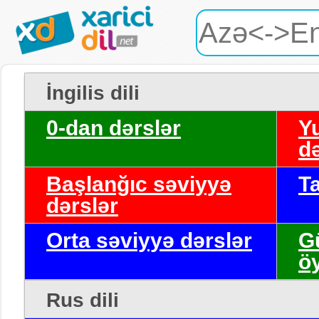
İngilis dili
0-dan dərslər
Y
də
Başlanğıc səviyyə
T
dərslər
Orta səviyyə dərslər
G
ö
Rus dili