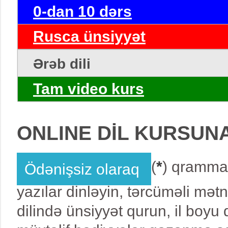
0-dan 10 dərs
Rusca ünsiyyət
Ərəb dili
Tam video kurs
ONLINE DİL KURSUN
(
*
) qrammat
Ödənişsiz olaraq
yazılar dinləyin, tərcüməli mət
dilində ünsiyyət qurun, il boy