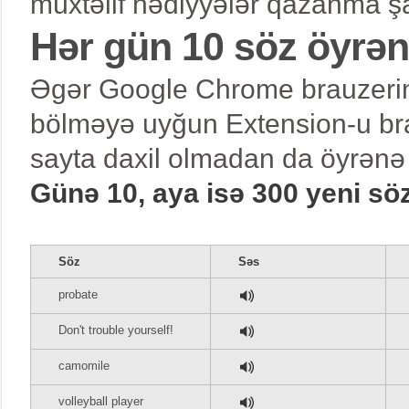
müxtəlif hədiyyələr qazanma şa
Hər gün 10 söz öyrə
Əgər Google Chrome brauzerind
bölməyə uyğun Extension-u bra
sayta daxil olmadan da öyrənə 
Günə 10, aya isə 300 yeni sö
Söz
Səs
probate
Don't trouble yourself!
camomile
volleyball player