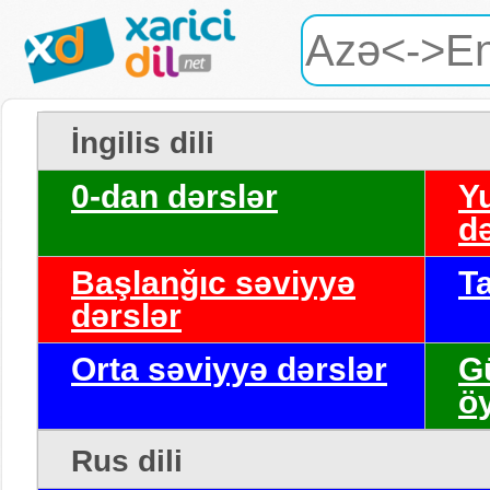
İngilis dili
0-dan dərslər
Y
də
Başlanğıc səviyyə
T
dərslər
Orta səviyyə dərslər
G
ö
Rus dili