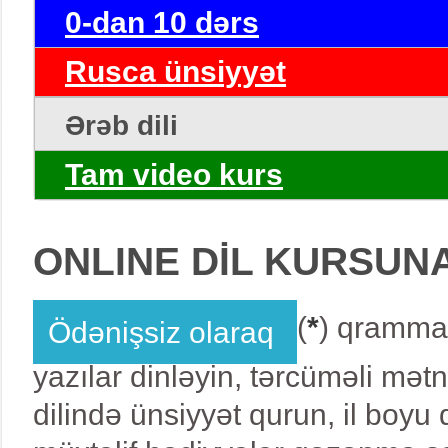
0-dan 10 dərs
Rusca ünsiyyət
Ərəb dili
Tam video kurs
ONLINE DİL KURSUN
(
*
) qrammat
Ödənişsiz olaraq
yazılar dinləyin, tərcüməli mət
dilində ünsiyyət qurun, il boy