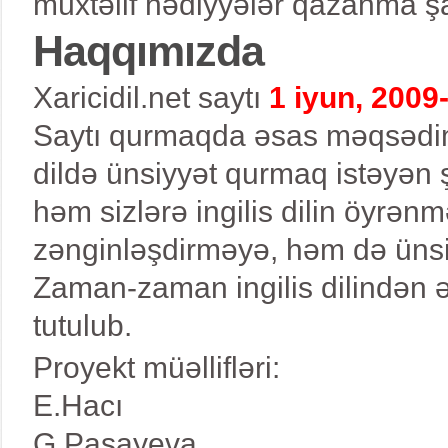
müxtəlif hədiyyələr qazanma şa
Haqqımızda
Xaricidil.net saytı
1 iyun, 2009-
Saytı qurmaqda əsas məqsədimiz
dildə ünsiyyət qurmaq istəyən 
həm sizlərə ingilis dilin öyrən
zənginləşdirməyə, həm də üns
Zaman-zaman ingilis dilindən əl
tutulub.
Proyekt müəllifləri:
E.Hacı
G.Paşayeva.