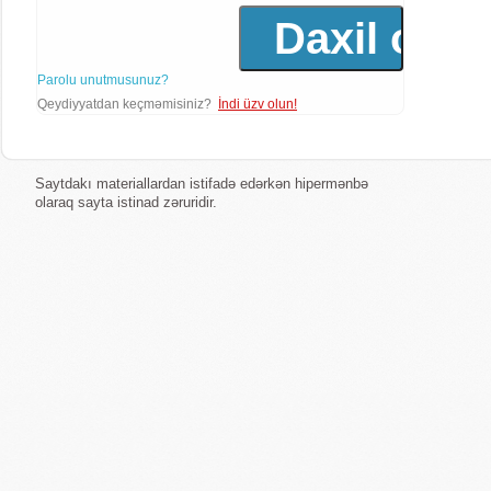
Parolu unutmusunuz?
Qeydiyyatdan keçməmisiniz?
İndi üzv olun!
Saytdakı materiallardan istifadə edərkən hipermənbə
olaraq sayta istinad zəruridir.