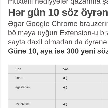
müxtəlif hədiyyələr qazanma şa
Hər gün 10 söz öyrə
Əgər Google Chrome brauzerind
bölməyə uyğun Extension-u bra
sayta daxil olmadan da öyrənə 
Günə 10, aya isə 300 yeni sö
Söz
Səs
barter
egalitarian
recidivism