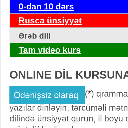
0-dan 10 dərs
Rusca ünsiyyət
Ərəb dili
Tam video kurs
ONLINE DİL KURSUN
(
*
) qrammat
Ödənişsiz olaraq
yazılar dinləyin, tərcüməli mət
dilində ünsiyyət qurun, il boy