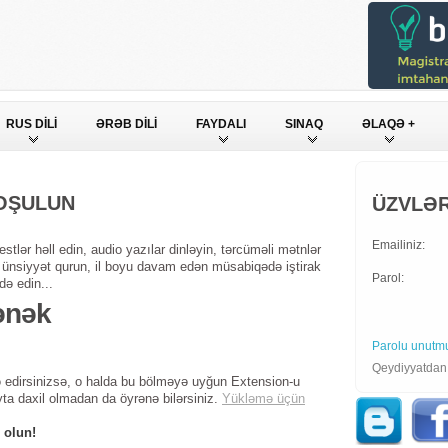
RUS DİLİ
ƏRƏB DİLİ
FAYDALI
SINAQ
ƏLAQƏ +
QOŞULUN
ÜZVLƏR
Emailiniz:
stlər həll edin, audio yazılar dinləyin, tərcüməli mətnlər
ndə ünsiyyət qurun, il boyu davam edən müsabiqədə iştirak
Parol:
də edin...
ənək
Parolu unutm
Qeydiyyatda
 edirsinizsə, o halda bu bölməyə uyğun Extension-u
yta daxil olmadan da öyrənə bilərsiniz.
Yükləmə üçün
 olun!