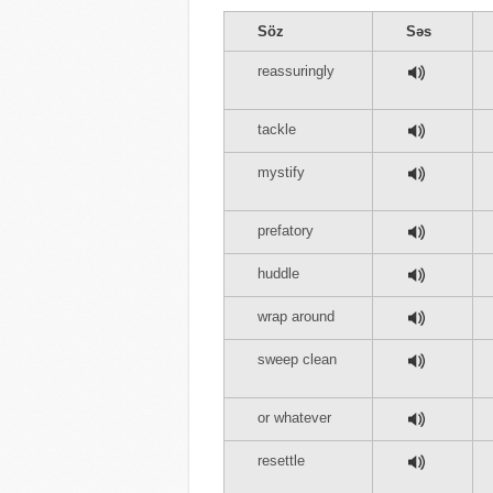
Söz
Səs
reassuringly
tackle
mystify
prefatory
huddle
wrap around
sweep clean
or whatever
resettle