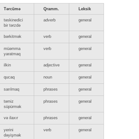
Tərcümə
Qramm.
Leksik
təskinedici
adverb
general
bir tərzdə
bərkitmək
verb
general
müəmma
verb
general
yaratmaq
ilkin
adjective
general
qucaq
noun
general
sarılmaq
phrases
general
təmiz
phrases
general
süpürmək
və ilaxır
phrases
general
yerini
verb
general
dəyişmək