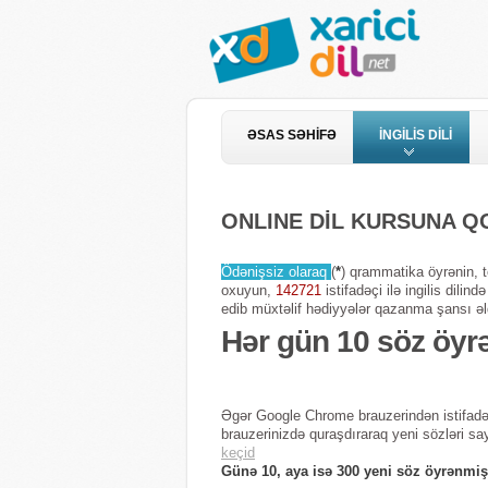
ƏSAS SƏHİFƏ
İNGİLİS DİLİ
ONLINE DİL KURSUNA 
Ödənişsiz olaraq
(
*
) qrammatika öyrənin, te
oxuyun,
142721
istifadəçi ilə ingilis dili
edib müxtəlif hədiyyələr qazanma şansı əl
Hər gün 10 söz öyr
Əgər Google Chrome brauzerindən istifadə
brauzerinizdə quraşdıraraq yeni sözləri sa
keçid
Günə 10, aya isə 300 yeni söz öyrənmiş