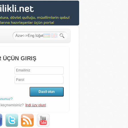
 ÜÇÜN GIRIŞ
usunuz?
n keçməmisiniz?
İndi üzv olun!