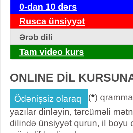
0-dan 10 dərs
Rusca ünsiyyət
Ərəb dili
Tam video kurs
ONLINE DİL KURSUN
(
*
) qrammat
Ödənişsiz olaraq
yazılar dinləyin, tərcüməli mət
dilində ünsiyyət qurun, il boy