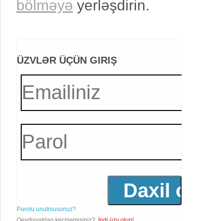
bölməyə
yerləşdirin.
ÜZVLƏR ÜÇÜN GIRIŞ
Parolu unutmusunuz?
Qeydiyyatdan keçməmisiniz?
İndi üzv olun!