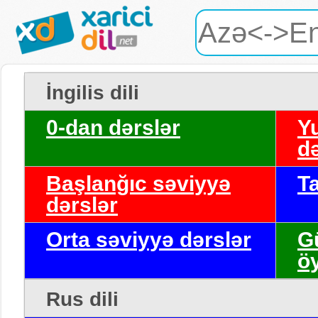
İngilis dili
0-dan dərslər
Y
də
Başlanğıc səviyyə
T
dərslər
Orta səviyyə dərslər
G
ö
Rus dili