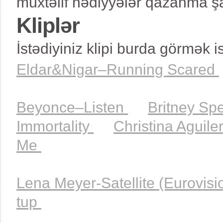
müxtəlif hədiyyələr qazanma şa
Kliplər
İstədiyiniz klipi burda görmək 
Eldar&Nigar–Running Scared
Beyonce–Listen
Britney Sp
Immortality
Christina Aguil
Me
Lena Meyer-Satellite (Eurovis
tup