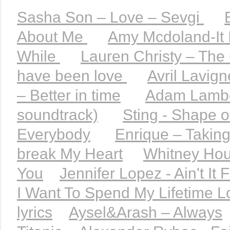
Sasha Son – Love – Sevgi
About Me
Amy Mcdoland-It 
While
Lauren Christy – The 
have been love
Avril Lavig
– Better in time
Adam Lamber
soundtrack)
Sting - Shape o
Everybody
Enrique – Takin
break My Heart
Whitney Hous
You
Jennifer Lopez - Ain't It
I Want To Spend My Lifetime Lo
lyrics
Aysel&Arash – Always